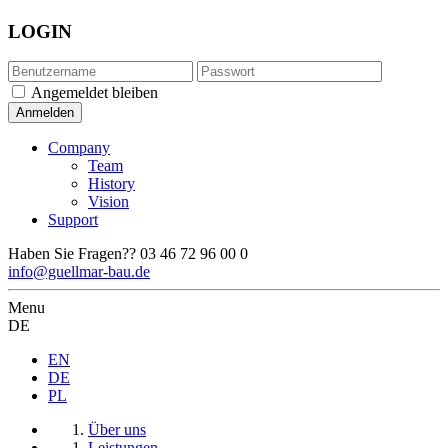
LOGIN
Angemeldet bleiben
Company
Team
History
Vision
Support
Haben Sie Fragen??
03 46 72 96 00 0
info@guellmar-bau.de
Menu
DE
EN
DE
PL
Über uns
Leistungen